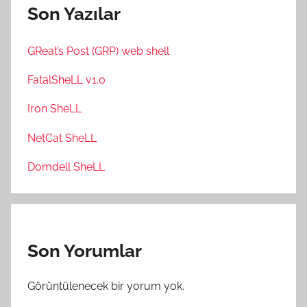
Son Yazılar
GReat’s Post (GRP) web shell
FatalSheLL v1.0
Iron SheLL
NetCat SheLL
Domdell SheLL
Son Yorumlar
Görüntülenecek bir yorum yok.