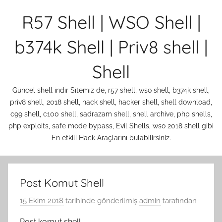
İçeriğe
R57 Shell | WSO Shell |
atla
b374k Shell | Priv8 shell |
Shell
Güncel shell indir Sitemiz de, r57 shell, wso shell, b374k shell,
priv8 shell, 2018 shell, hack shell, hacker shell, shell download,
c99 shell, c100 shell, sadrazam shell, shell archive, php shells,
php exploits, safe mode bypass, Evil Shells, wso 2018 shell gibi
En etkili Hack Araçlarını bulabilirsiniz.
Post Komut Shell
15 Ekim 2018
tarihinde gönderilmiş
admin
tarafından
Post komut shell