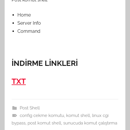
Home
Server Info
Command
İNDİRME LİNKLERİ
TXT
Post Shell
config cekme komutu
,
komut shell
,
linux cgi
bypass
,
post komut shell
,
sunucuda komut çalıştırma