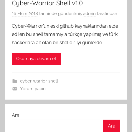
Cyber-Warrior Shell v1.0
16 Ekim 2018
tarihinde gönderilmiş
admin
tarafından
Cyber-Warrior’un eski github kaynaklarından elde
edilen bu shell tamamıyla türkçe yapılmış ve türk
hackerlara ait olan bir shelldir. iyi günlerde
Okumaya devam et
cyber-warrior-shell
Yorum yapın
Ara
Ara