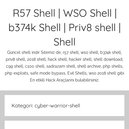
İçeriğe
R57 Shell | WSO Shell |
atla
b374k Shell | Priv8 shell |
Shell
Güncel shell indir Sitemiz de, r57 shell, wso shell, b374k shell,
priv8 shell, 2018 shell, hack shell, hacker shell, shell download,
c99 shell, c100 shell, sadrazam shell, shell archive, php shells,
php exploits, safe mode bypass, Evil Shells, wso 2018 shell gibi
En etkili Hack Araçlarını bulabilirsiniz.
Kategori:
cyber-warrior-shell