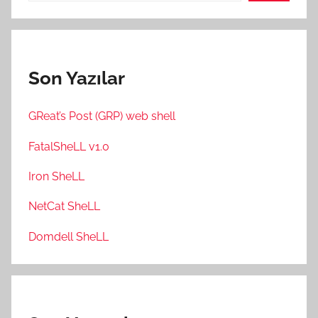
Son Yazılar
GReat’s Post (GRP) web shell
FatalSheLL v1.0
Iron SheLL
NetCat SheLL
Domdell SheLL