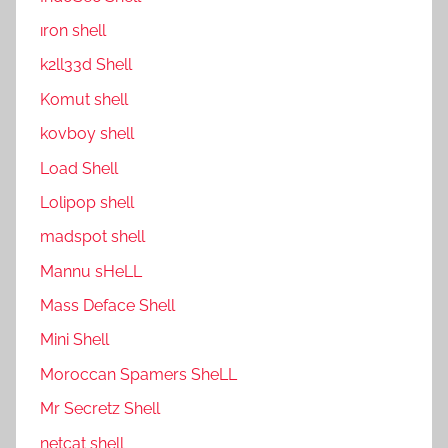
ıron shell
k2ll33d Shell
Komut shell
kovboy shell
Load Shell
Lolipop shell
madspot shell
Mannu sHeLL
Mass Deface Shell
Mini Shell
Moroccan Spamers SheLL
Mr Secretz Shell
netcat shell