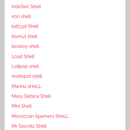
IndoSec Shell
ıron shell
k2ll33d Shell
Komut shell
kovboy shell
Load Shell
Lolipop shell
madspot shell
Mannu sHeLL
Mass Deface Shell
Mini Shell
Moroccan Spamers SheLL
Mr Secretz Shell