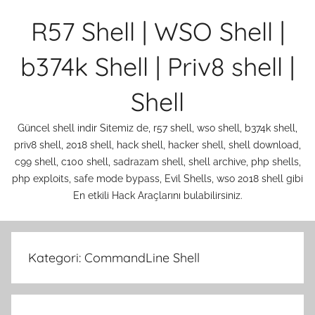
İçeriğe
R57 Shell | WSO Shell |
atla
b374k Shell | Priv8 shell |
Shell
Güncel shell indir Sitemiz de, r57 shell, wso shell, b374k shell,
priv8 shell, 2018 shell, hack shell, hacker shell, shell download,
c99 shell, c100 shell, sadrazam shell, shell archive, php shells,
php exploits, safe mode bypass, Evil Shells, wso 2018 shell gibi
En etkili Hack Araçlarını bulabilirsiniz.
Kategori:
CommandLine Shell