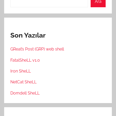
Ara
Son Yazılar
GReat’s Post (GRP) web shell
FatalSheLL v1.0
Iron SheLL
NetCat SheLL
Domdell SheLL