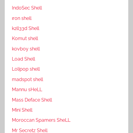
IndoSec Shell
ıron shell
k2ll33d Shell
Komut shell
kovboy shell
Load Shell
Lolipop shell
madspot shell
Mannu sHeLL
Mass Deface Shell
Mini Shell
Moroccan Spamers SheLL
Mr Secretz Shell