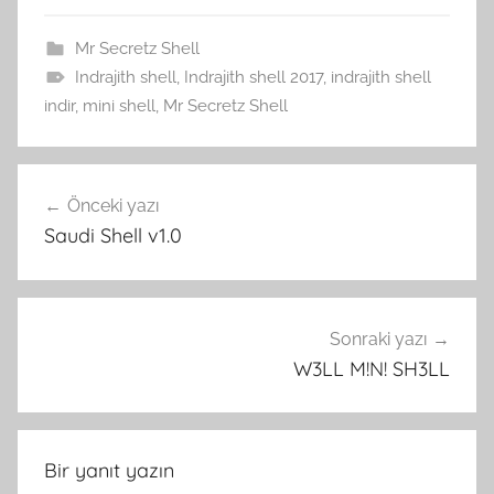
Mr Secretz Shell
Indrajith shell
,
Indrajith shell 2017
,
indrajith shell
indir
,
mini shell
,
Mr Secretz Shell
Yazı
Önceki yazı
gezinmesi
Saudi Shell v1.0
Sonraki yazı
W3LL M!N! SH3LL
Bir yanıt yazın