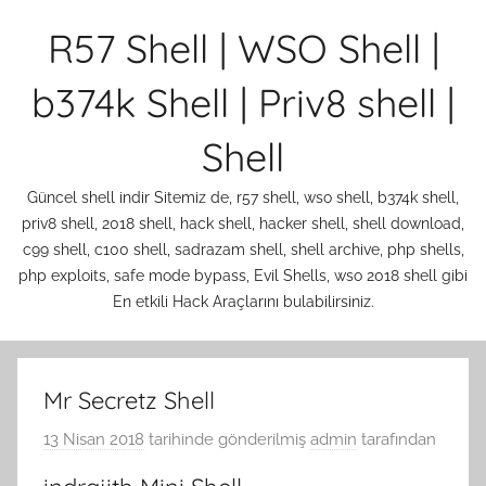
İçeriğe
R57 Shell | WSO Shell |
atla
b374k Shell | Priv8 shell |
Shell
Güncel shell indir Sitemiz de, r57 shell, wso shell, b374k shell,
priv8 shell, 2018 shell, hack shell, hacker shell, shell download,
c99 shell, c100 shell, sadrazam shell, shell archive, php shells,
php exploits, safe mode bypass, Evil Shells, wso 2018 shell gibi
En etkili Hack Araçlarını bulabilirsiniz.
Mr Secretz Shell
13 Nisan 2018
tarihinde gönderilmiş
admin
tarafından