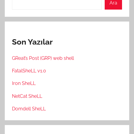
Ara
Son Yazılar
GReat’s Post (GRP) web shell
FatalSheLL v1.0
Iron SheLL
NetCat SheLL
Domdell SheLL