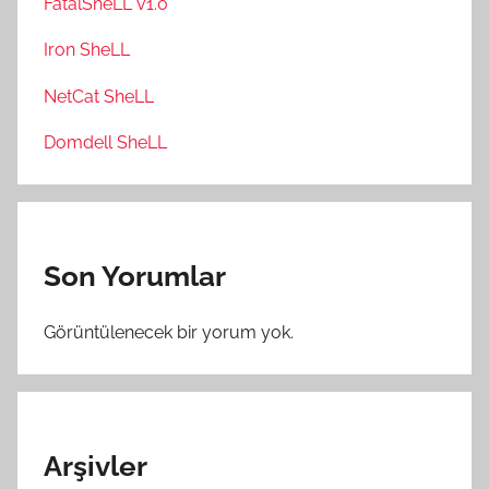
FatalSheLL v1.0
Iron SheLL
NetCat SheLL
Domdell SheLL
Son Yorumlar
Görüntülenecek bir yorum yok.
Arşivler