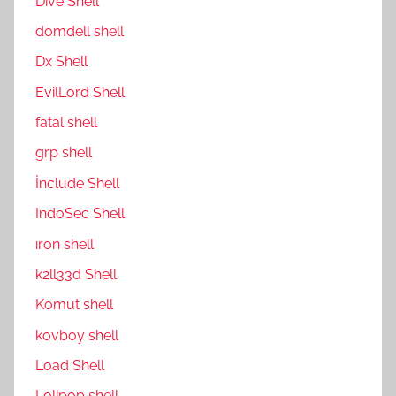
Dive Shell
domdell shell
Dx Shell
EvilLord Shell
fatal shell
grp shell
İnclude Shell
IndoSec Shell
ıron shell
k2ll33d Shell
Komut shell
kovboy shell
Load Shell
Lolipop shell