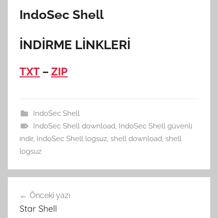
IndoSec Shell
İNDİRME LİNKLERİ
TXT
–
ZIP
IndoSec Shell
IndoSec Shell download
,
IndoSec Shell güvenli
indir
,
IndoSec Shell logsuz
,
shell download
,
shell
logsuz
Yazı
Önceki yazı
gezinmesi
Star Shell