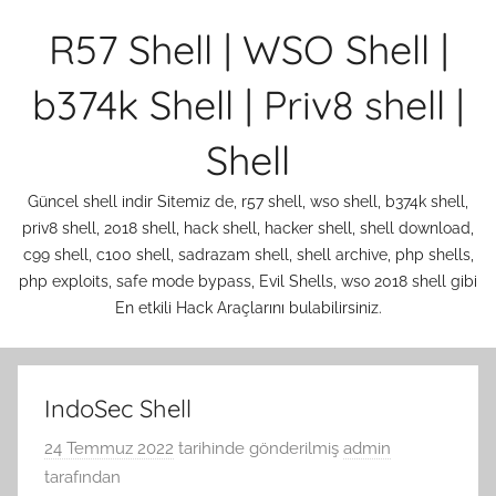
İçeriğe
R57 Shell | WSO Shell |
atla
b374k Shell | Priv8 shell |
Shell
Güncel shell indir Sitemiz de, r57 shell, wso shell, b374k shell,
priv8 shell, 2018 shell, hack shell, hacker shell, shell download,
c99 shell, c100 shell, sadrazam shell, shell archive, php shells,
php exploits, safe mode bypass, Evil Shells, wso 2018 shell gibi
En etkili Hack Araçlarını bulabilirsiniz.
IndoSec Shell
24 Temmuz 2022
tarihinde gönderilmiş
admin
tarafından