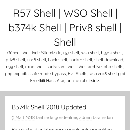
İçeriğe
R57 Shell | WSO Shell |
atla
b374k Shell | Priv8 shell |
Shell
Güncel shell indir Sitemiz de, r57 shell, wso shell, b374k shell,
priv8 shell, 2018 shell, hack shell, hacker shell, shell download,
c99 shell, c100 shell, sadrazam shell, shell archive, php shells,
php exploits, safe mode bypass, Evil Shells, wso 2018 shell gibi
En etkili Hack Araçlarını bulabilirsiniz.
B374k Shell 2018 Updated
9 Mart 2018
tarihinde gönderilmiş
admin
tarafından
B374k shell’i anlatmamıza gerek yok. gerçekten