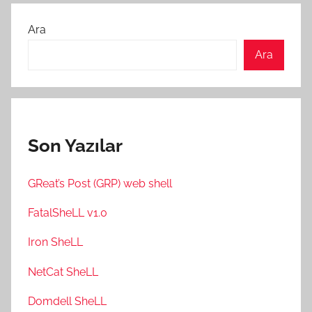
Ara
Ara
Son Yazılar
GReat’s Post (GRP) web shell
FatalSheLL v1.0
Iron SheLL
NetCat SheLL
Domdell SheLL