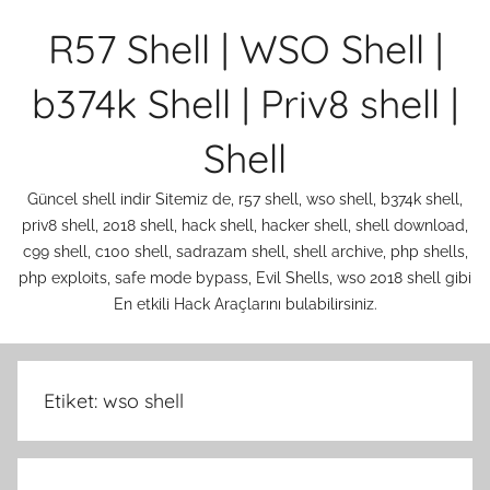
İçeriğe
R57 Shell | WSO Shell |
atla
b374k Shell | Priv8 shell |
Shell
Güncel shell indir Sitemiz de, r57 shell, wso shell, b374k shell,
priv8 shell, 2018 shell, hack shell, hacker shell, shell download,
c99 shell, c100 shell, sadrazam shell, shell archive, php shells,
php exploits, safe mode bypass, Evil Shells, wso 2018 shell gibi
En etkili Hack Araçlarını bulabilirsiniz.
Etiket:
wso shell