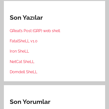
Son Yazılar
GReat’s Post (GRP) web shell
FatalSheLL v1.0
Iron SheLL
NetCat SheLL
Domdell SheLL
Son Yorumlar