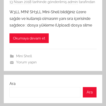
13 Nisan 2018
tarihinde gönderilmiş
admin
tarafından
W3LL M!N! SH3LL Mini-Shell bildiğiniz üzere
sağde ve kullanışlı olmasınn yanı sıra içerisinde
sağdece : dosya yükleme (Upload) dosya silme
Okumaya devam et
Mini Shell
Yorum yapın
Ara
Ara