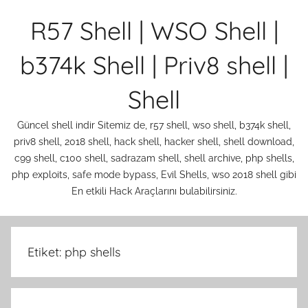
İçeriğe
R57 Shell | WSO Shell |
atla
b374k Shell | Priv8 shell |
Shell
Güncel shell indir Sitemiz de, r57 shell, wso shell, b374k shell,
priv8 shell, 2018 shell, hack shell, hacker shell, shell download,
c99 shell, c100 shell, sadrazam shell, shell archive, php shells,
php exploits, safe mode bypass, Evil Shells, wso 2018 shell gibi
En etkili Hack Araçlarını bulabilirsiniz.
Etiket:
php shells