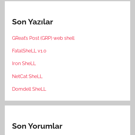
Son Yazılar
GReat’s Post (GRP) web shell
FatalSheLL v1.0
Iron SheLL
NetCat SheLL
Domdell SheLL
Son Yorumlar