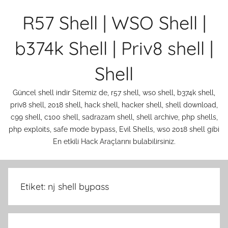
İçeriğe
R57 Shell | WSO Shell |
atla
b374k Shell | Priv8 shell |
Shell
Güncel shell indir Sitemiz de, r57 shell, wso shell, b374k shell,
priv8 shell, 2018 shell, hack shell, hacker shell, shell download,
c99 shell, c100 shell, sadrazam shell, shell archive, php shells,
php exploits, safe mode bypass, Evil Shells, wso 2018 shell gibi
En etkili Hack Araçlarını bulabilirsiniz.
Etiket:
nj shell bypass