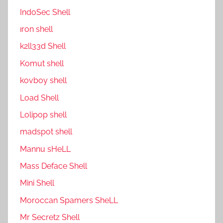
IndoSec Shell
ıron shell
k2ll33d Shell
Komut shell
kovboy shell
Load Shell
Lolipop shell
madspot shell
Mannu sHeLL
Mass Deface Shell
Mini Shell
Moroccan Spamers SheLL
Mr Secretz Shell