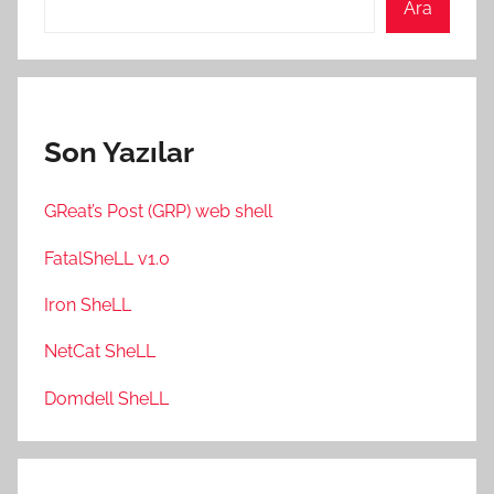
Ara
Son Yazılar
GReat’s Post (GRP) web shell
FatalSheLL v1.0
Iron SheLL
NetCat SheLL
Domdell SheLL