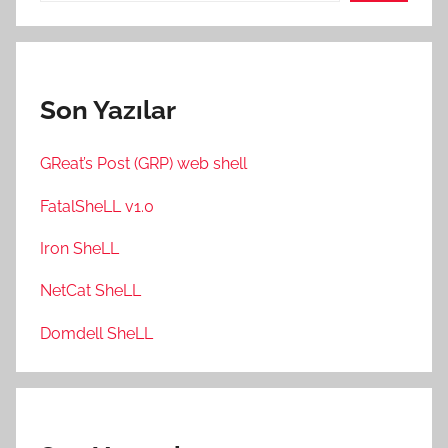
Son Yazılar
GReat’s Post (GRP) web shell
FatalSheLL v1.0
Iron SheLL
NetCat SheLL
Domdell SheLL