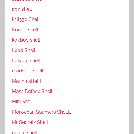
ıron shell
k2ll33d Shell
Komut shell
kovboy shell
Load Shell
Lolipop shell
madspot shell
Mannu sHeLL
Mass Deface Shell
Mini Shell
Moroccan Spamers SheLL
Mr Secretz Shell
netcat shell