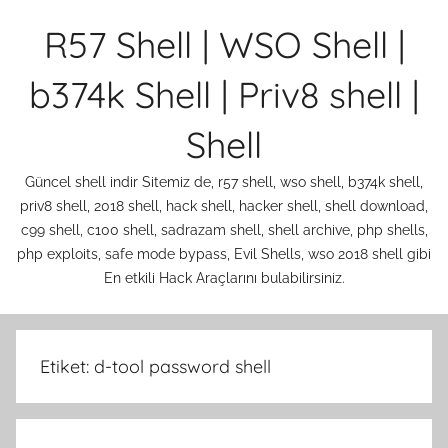
İçeriğe
R57 Shell | WSO Shell |
atla
b374k Shell | Priv8 shell |
Shell
Güncel shell indir Sitemiz de, r57 shell, wso shell, b374k shell,
priv8 shell, 2018 shell, hack shell, hacker shell, shell download,
c99 shell, c100 shell, sadrazam shell, shell archive, php shells,
php exploits, safe mode bypass, Evil Shells, wso 2018 shell gibi
En etkili Hack Araçlarını bulabilirsiniz.
Etiket:
d-tool password shell