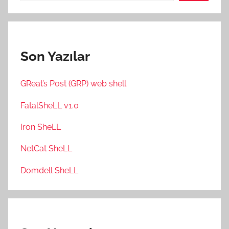
Son Yazılar
GReat’s Post (GRP) web shell
FatalSheLL v1.0
Iron SheLL
NetCat SheLL
Domdell SheLL