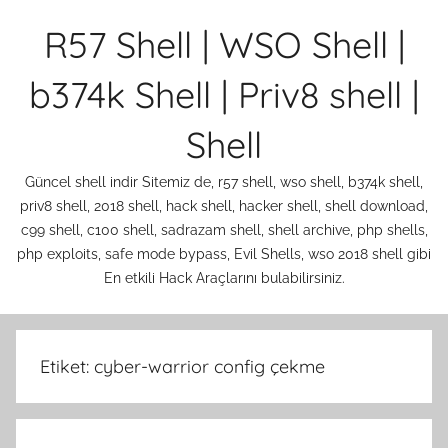
İçeriğe
R57 Shell | WSO Shell |
atla
b374k Shell | Priv8 shell |
Shell
Güncel shell indir Sitemiz de, r57 shell, wso shell, b374k shell,
priv8 shell, 2018 shell, hack shell, hacker shell, shell download,
c99 shell, c100 shell, sadrazam shell, shell archive, php shells,
php exploits, safe mode bypass, Evil Shells, wso 2018 shell gibi
En etkili Hack Araçlarını bulabilirsiniz.
Etiket:
cyber-warrior config çekme