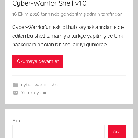
Cyber-Warrior Shell v1.0
16 Ekim 2018
tarihinde gönderilmiş
admin
tarafından
Cyber-Warrior’un eski github kaynaklarından elde
edilen bu shell tamamıyla türkçe yapılmış ve türk
hackerlara ait olan bir shelldir. iyi günlerde
Okumaya devam et
cyber-warrior-shell
Yorum yapın
Ara
Ara