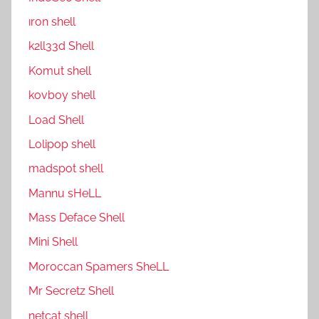
ıron shell
k2ll33d Shell
Komut shell
kovboy shell
Load Shell
Lolipop shell
madspot shell
Mannu sHeLL
Mass Deface Shell
Mini Shell
Moroccan Spamers SheLL
Mr Secretz Shell
netcat shell