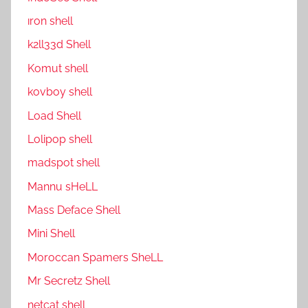
ıron shell
k2ll33d Shell
Komut shell
kovboy shell
Load Shell
Lolipop shell
madspot shell
Mannu sHeLL
Mass Deface Shell
Mini Shell
Moroccan Spamers SheLL
Mr Secretz Shell
netcat shell