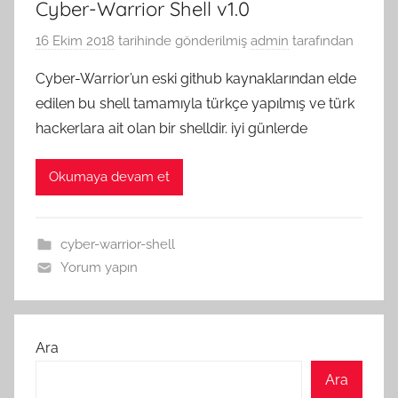
Cyber-Warrior Shell v1.0
16 Ekim 2018
tarihinde gönderilmiş
admin
tarafından
Cyber-Warrior’un eski github kaynaklarından elde
edilen bu shell tamamıyla türkçe yapılmış ve türk
hackerlara ait olan bir shelldir. iyi günlerde
Okumaya devam et
cyber-warrior-shell
Yorum yapın
Ara
Ara