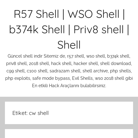
İçeriğe
R57 Shell | WSO Shell |
atla
b374k Shell | Priv8 shell |
Shell
Güncel shell indir Sitemiz de, r57 shell, wso shell, b374k shell,
priv8 shell, 2018 shell, hack shell, hacker shell, shell download,
c99 shell, c100 shell, sadrazam shell, shell archive, php shells,
php exploits, safe mode bypass, Evil Shells, wso 2018 shell gibi
En etkili Hack Araçlarını bulabilirsiniz.
Etiket:
cw shell