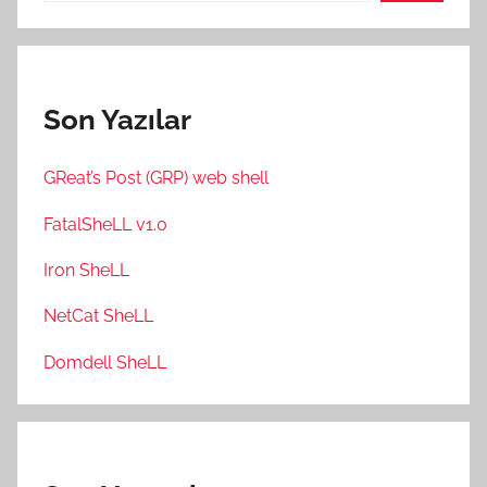
Son Yazılar
GReat’s Post (GRP) web shell
FatalSheLL v1.0
Iron SheLL
NetCat SheLL
Domdell SheLL