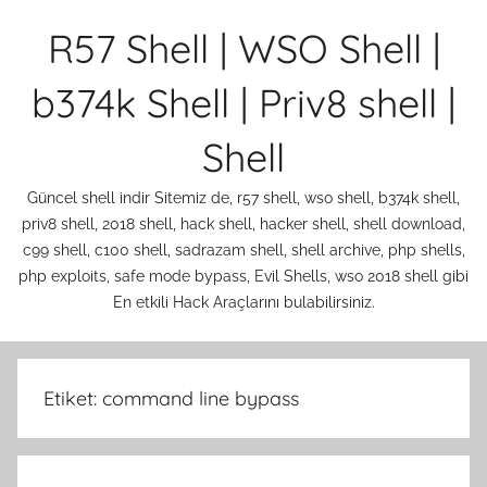
İçeriğe
R57 Shell | WSO Shell |
atla
b374k Shell | Priv8 shell |
Shell
Güncel shell indir Sitemiz de, r57 shell, wso shell, b374k shell,
priv8 shell, 2018 shell, hack shell, hacker shell, shell download,
c99 shell, c100 shell, sadrazam shell, shell archive, php shells,
php exploits, safe mode bypass, Evil Shells, wso 2018 shell gibi
En etkili Hack Araçlarını bulabilirsiniz.
Etiket:
command line bypass