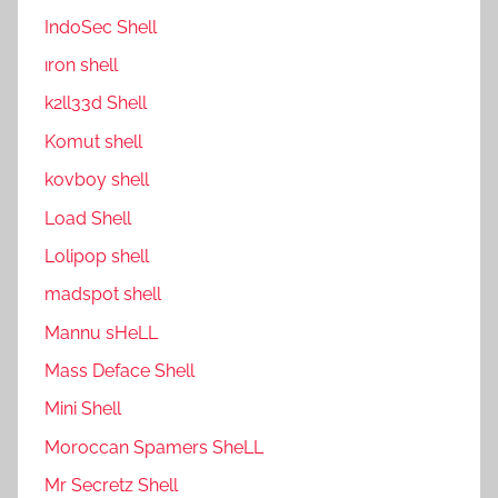
IndoSec Shell
ıron shell
k2ll33d Shell
Komut shell
kovboy shell
Load Shell
Lolipop shell
madspot shell
Mannu sHeLL
Mass Deface Shell
Mini Shell
Moroccan Spamers SheLL
Mr Secretz Shell