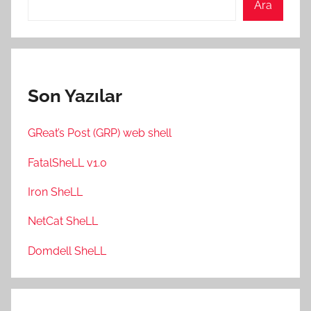
Ara
Son Yazılar
GReat’s Post (GRP) web shell
FatalSheLL v1.0
Iron SheLL
NetCat SheLL
Domdell SheLL