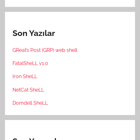
Son Yazılar
GReat’s Post (GRP) web shell
FatalSheLL v1.0
Iron SheLL
NetCat SheLL
Domdell SheLL