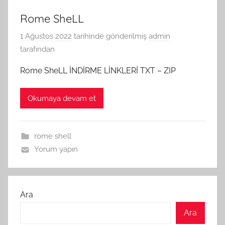
Rome SheLL
1 Ağustos 2022
tarihinde gönderilmiş
admin
tarafından
Rome SheLL İNDİRME LİNKLERİ TXT – ZIP
Okumaya devam et
rome shell
Yorum yapın
Ara
Ara