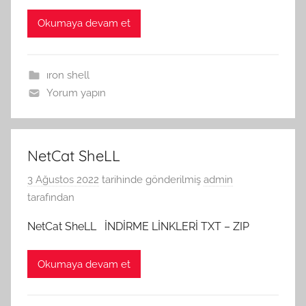
Okumaya devam et
ıron shell
Yorum yapın
NetCat SheLL
3 Ağustos 2022
tarihinde gönderilmiş
admin
tarafından
NetCat SheLL İNDİRME LİNKLERİ TXT – ZIP
Okumaya devam et