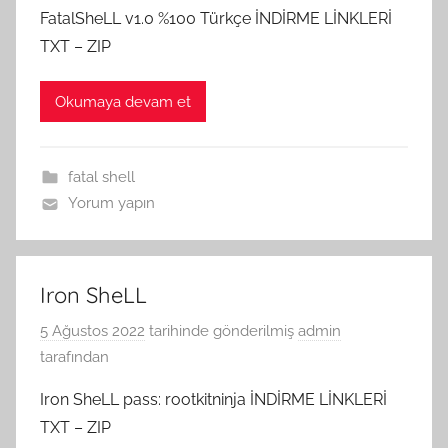
FatalSheLL v1.0 %100 Türkçe İNDİRME LİNKLERİ
TXT – ZIP
Okumaya devam et
fatal shell
Yorum yapın
Iron SheLL
5 Ağustos 2022
tarihinde gönderilmiş
admin
tarafından
Iron SheLL pass: rootkitninja İNDİRME LİNKLERİ
TXT – ZIP