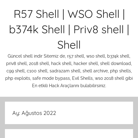
İçeriğe
R57 Shell | WSO Shell |
atla
b374k Shell | Priv8 shell |
Shell
Güncel shell indir Sitemiz de, r57 shell, wso shell, b374k shell,
priv8 shell, 2018 shell, hack shell, hacker shell, shell download,
c99 shell, c100 shell, sadrazam shell, shell archive, php shells,
php exploits, safe mode bypass, Evil Shells, wso 2018 shell gibi
En etkili Hack Araçlarını bulabilirsiniz.
Ay:
Ağustos 2022